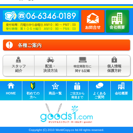
各種ご案内
スタッフ
配送・
個人情報
特定商取引に
紹介
決済方法
保護方針
関する記載
HOME
初めての
商品一覧
よくある
会社概要
ご注文から
方へ
ご質問
発送まで
Copyright (C) 2010 WorldCopy.co ltd All rights reserved.