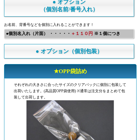
● オプション
（個別名前/番号入れ）
お名前、背番号などを個別に入れることができます！
●個別名入れ（片面） ・・・・・
＋１１０円
※１個につき
● オプション（個別包装）
★OPP袋詰め
それぞれの大きさに合ったサイズのクリアパックに個別に包装して
出荷いたします。(高品質OPP袋使用) ※通常は注文分をまとめて包
装して出荷します。