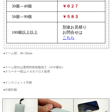
30個～49個
￥６２７
50個～99個
￥５８３
別途お見積り
100個以上以上
お問合せは
こちら
●ドーム部…46×26mm
●ドーム部分は透明特殊樹脂加工（やや硬め）
●クリーナー部はメガネクロス使用
●インクジェット印刷
●片面印刷