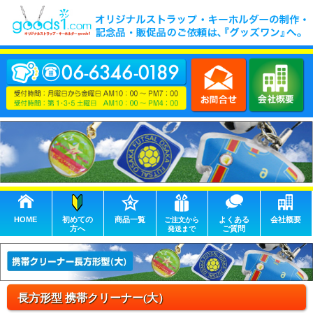
HOME
初めての
商品一覧
よくある
会社概要
ご注文から
方へ
ご質問
発送まで
長方形型 携帯クリーナー(大）