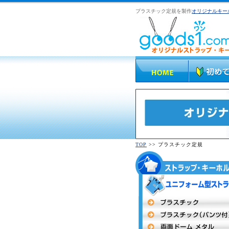
プラスチック定規を製作
オリジナルキー
TOP
>> プラスチック定規