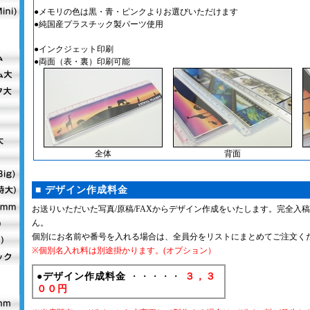
●メモリの色は黒・青・ピンクよりお選びいただけます
●純国産プラスチック製パーツ使用
●インクジェット印刷
●両面（表・裏）印刷可能
全体
背面
■ デザイン作成料金
お送りいただいた写真/原稿/FAXからデザイン作成をいたします。完全入
ん。
個別にお名前や番号を入れる場合は、全員分をリストにまとめてご注文く
※個別名入れ料は別途掛かります。(オプション）
●デザイン作成料金
・・・・・
３，３
００円