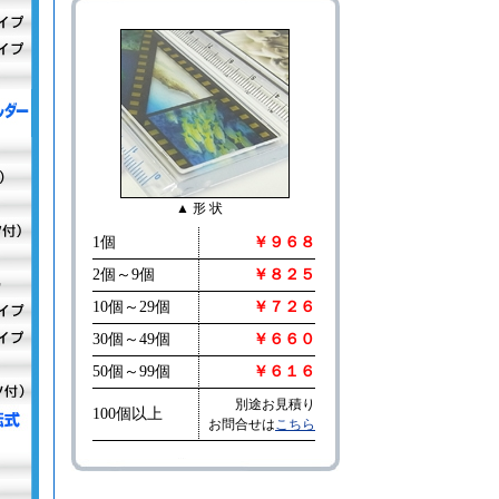
▲ 形 状
1個
￥９６８
2個～9個
￥８２５
10個～29個
￥７２６
30個～49個
￥６６０
50個～99個
￥６１６
別途お見積り
100個以上
お問合せは
こちら