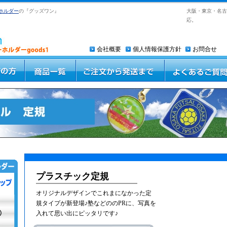
ホルダー
の『グッズワン』
大阪・東京・名古
応。
会社概要
個人情報保護方針
お問合せ
プラスチック定規
オリジナルデザインでこれまになかった定
規タイプが新登場♪塾などののPRに、写真を
入れて思い出にピッタリです♪