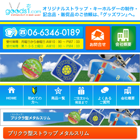
HOME
初めての
商品一覧
よくある
会社概要
ご注文から
方へ
ご質問
発送まで
プリクラ型ストラップ メタルスリム