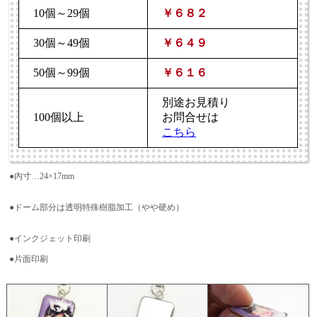
10個～29個
￥６８２
30個～49個
￥６４９
50個～99個
￥６１６
別途お見積り
100個以上
お問合せは
こちら
●内寸…24×17mm
●ドーム部分は透明特殊樹脂加工（やや硬め）
●インクジェット印刷
●片面印刷